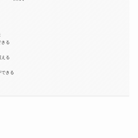
法
できる
買える
ができる