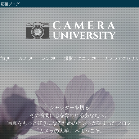
フ応援ブログ
向け
カメラ
レンズ
撮影テクニック
カメラアクセサ
シャッターを切る
その瞬間に心を奪われるあなたへ。
写真をもっと好きになるためのヒントが詰まったブログ
「カメラの大学」 へようこそ。