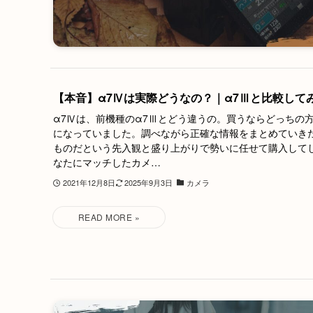
【本音】α7Ⅳは実際どうなの？｜α7Ⅲと比較して
α7Ⅳは、前機種のα7Ⅲとどう違うの。買うならどっちの
になっていました。調べながら正確な情報をまとめていき
ものだという先入観と盛り上がりで勢いに任せて購入してし
なたにマッチしたカメ…
2021年12月8日
2025年9月3日
カメラ