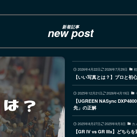
新着記事
new post
2026年4月22日
2026年7月29日
初
【いい写真とは？】プロと初
2025年12月21日
2026年4月19日
【UGREEN NASync DX
先」の正解
2025年8月27日
2025年9月3日
カ
【GR IV vs GR IIIx