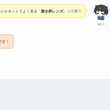
Sとかネットでよく見る「
撒き餌レンズ
」って何？
悩む人
です！