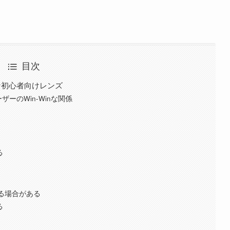
目次
な初心者向けレンズ
ーのWin-Winな関係
る
る
劣る場合がある
る