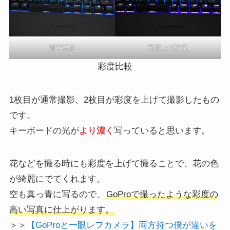
通常設定
彩度上げ設定
彩度比較
1枚目が通常撮影、2枚目が彩度を上げて撮影したもの
です。
キーボードの光が
より濃く
写っていると思います。
花などを撮る時にも彩度を上げて撮ることで、花の色
が綺麗にでてくれます。
空も真っ青に写るので、
GoProで撮ったような彩度の
高い写真に仕上がります。
＞＞
【GoProと一眼レフカメラ】両方持つ僕が違いを