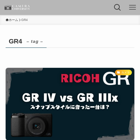
ホーム
GR4
GR4
– tag –
カメラ