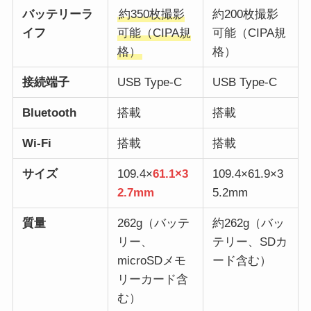
バッテリーラ
約350枚撮影
約200枚撮影
イフ
可能（CIPA規
可能（CIPA規
格）
格）
接続端子
USB Type-C
USB Type-C
Bluetooth
搭載
搭載
Wi-Fi
搭載
搭載
サイズ
109.4×
61.1×3
109.4×61.9×3
2.7mm
5.2mm
質量
262g（バッテ
約262g（バッ
リー、
テリー、SDカ
microSDメモ
ード含む）
リーカード含
む）