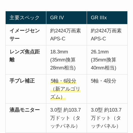
主要スペック
GR IV
GR IIIx
イメージセン
約2424万画素
約2424万画素
サー
APS-C
APS-C
レンズ焦点距
18.3mm
26.1mm
離
(35mm換算
(35mm換算
28mm相当)
40mm相当)
手ブレ補正
5軸・6段分
5軸・4段分
（新アルゴリ
ズム）
液晶モニター
3.0型 約103.7
3.0型 約103.7
万ドット（タ
万ドット（タ
ッチパネル）
ッチパネル）