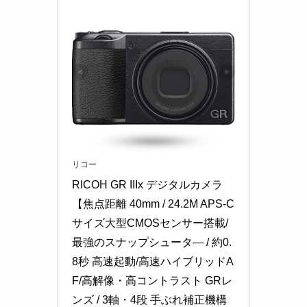
リコー
RICOH GR IIIx デジタルカメラ 
【焦点距離 40mm / 24.2M APS-C
サイズ大型CMOSセンサー搭載/
最強のスナップシュータ― / 約0.
8秒 高速起動/高速ハイブリッドA
F/高解像・高コントラスト GRレ
ンズ / 3軸・4段 手ぶれ補正機構 